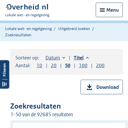
Menu
U
Lokale wet- en regelgeving
bent
hier:
Lokale wet- en regelgeving
Uitgebreid zoeken
Zoekresultaten
Sorteer op:
Sorteer op:
Datum
aflopend
Sorteer op:
Titel
aflopend
Aantal:
Toon
10
resultaten per pagina
Toon
20
resultaten per pagina
Toon
50
resultaten per pagina
Toon
100
resultaten per pag
Toon
200
resultaten
Download
Zoekresultaten
1-50 van de 92685 resultaten