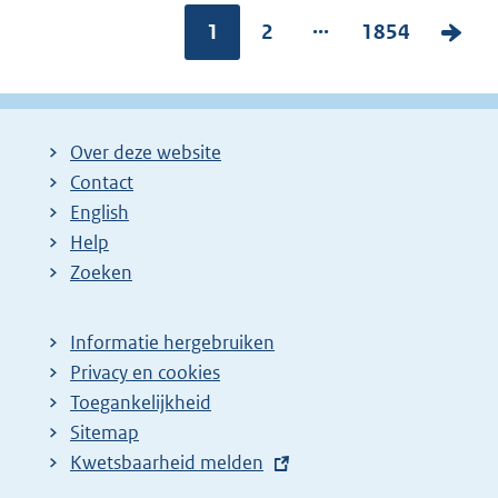
...
Pagina:
1
P
2
P
1854
V
a
a
o
g
g
l
i
i
g
Over deze website
n
n
e
Contact
a
a
n
English
:
:
d
Help
e
Zoeken
p
a
Informatie hergebruiken
g
Privacy en cookies
i
Toegankelijkheid
n
Sitemap
E
Kwetsbaarheid melden
a
x