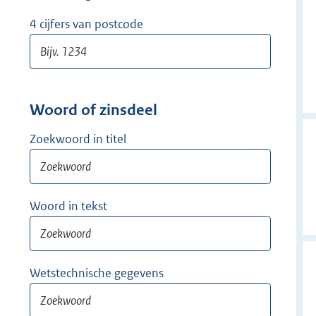
w
i
4 cijfers van postcode
j
d
e
r
Woord of zinsdeel
Zoekwoord in titel
Woord in tekst
Wetstechnische gegevens