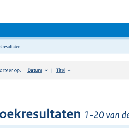
kresultaten
orteer op:
Sorteer op:
Datum
oplopend
Sorteer op:
Titel
oplopend
oekresultaten
1-20 van de