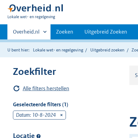
U
Lokale wet- en regelgeving
bent
Primaire
hier:
Andere
Overheid.nl
Zoeken
Uitgebreid Zoeken
sites
navigatie
binnen
U bent hier:
Lokale wet- en regelgeving
Uitgebreid zoeken
Zoe
Zoekfilter
S
Alle filters herstellen
Geselecteerde filters (1)
Datum: 10-8-2024
v
Z
e
r
Locatie