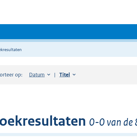
kresultaten
orteer op:
Sorteer op:
Datum
aflopend
Sorteer op:
Titel
oplopend
oekresultaten
0-0 van de 