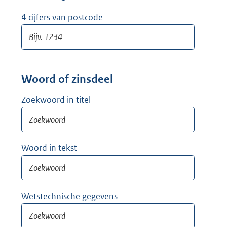
w
i
4 cijfers van postcode
j
d
e
r
Woord of zinsdeel
Zoekwoord in titel
Woord in tekst
Wetstechnische gegevens