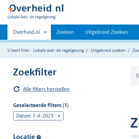
U
Lokale wet- en regelgeving
bent
Primaire
hier:
Andere
Overheid.nl
Zoeken
Uitgebreid Zoeken
sites
navigatie
binnen
U bent hier:
Lokale wet- en regelgeving
Uitgebreid zoeken
Zoe
Zoekfilter
S
Alle filters herstellen
Geselecteerde filters (1)
Datum: 1-4-2023
v
Z
e
r
Locatie