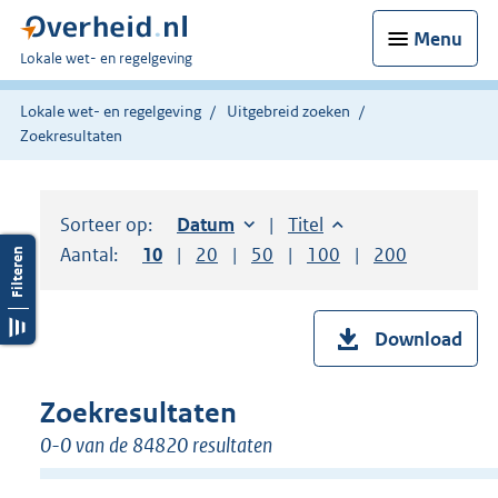
Menu
U
Lokale wet- en regelgeving
bent
hier:
Lokale wet- en regelgeving
Uitgebreid zoeken
Zoekresultaten
Sorteer op:
Sorteer op:
Datum
oplopend
Sorteer op:
Titel
oplopend
Aantal:
Toon
10
resultaten per pagina
Toon
20
resultaten per pagina
Toon
50
resultaten per pagina
Toon
100
resultaten per pag
Toon
200
resultaten
Download
Zoekresultaten
0-0 van de 84820 resultaten