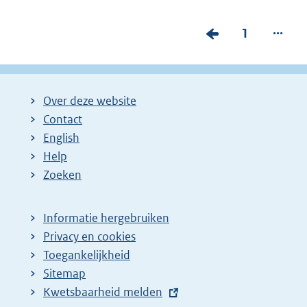
...
V
P
1
o
a
r
g
i
i
Over deze website
g
n
Contact
e
a
English
p
:
Help
Zoeken
a
g
i
Informatie hergebruiken
Privacy en cookies
n
Toegankelijkheid
a
Sitemap
z
E
Kwetsbaarheid melden
o