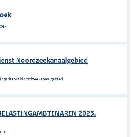
roek
roek
ienst Noordzeekanaalgebied
ingsdienst Noordzeekanaalgebied
 BELASTINGAMBTENAREN 2023.
rsum