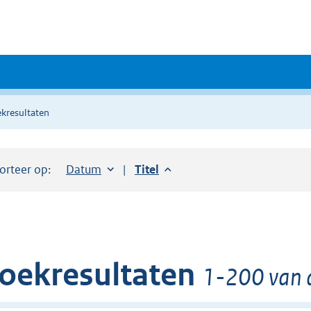
kresultaten
orteer op:
Sorteer op:
Datum
aflopend
Sorteer op:
Titel
aflopend
oekresultaten
1-200 van 