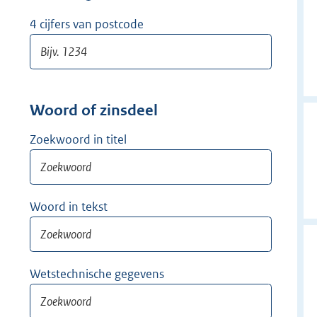
w
i
4 cijfers van postcode
j
d
e
r
Woord of zinsdeel
Zoekwoord in titel
Woord in tekst
Wetstechnische gegevens