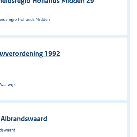
heidsregio Hollands Midden 29
heidsregio Hollands Midden
uwverordening 1992
Waalwijk
g Albrandswaard
ndswaard