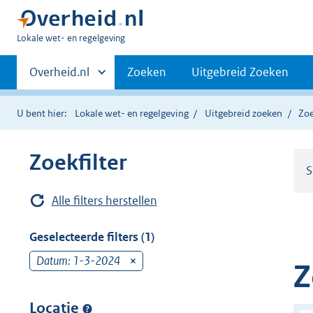
U
Lokale wet- en regelgeving
bent
Primaire
hier:
Andere
Overheid.nl
Zoeken
Uitgebreid Zoeken
sites
navigatie
binnen
U bent hier:
Lokale wet- en regelgeving
Uitgebreid zoeken
Zoe
Zoekfilter
S
Alle filters herstellen
Geselecteerde filters (1)
Datum: 1-3-2024
v
Z
e
r
Locatie