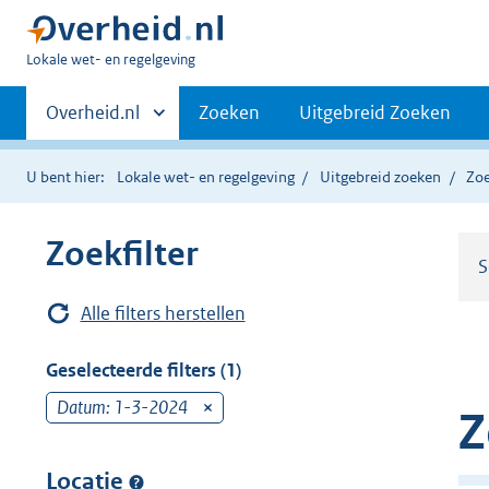
U
Lokale wet- en regelgeving
bent
Primaire
hier:
Andere
Overheid.nl
Zoeken
Uitgebreid Zoeken
sites
navigatie
binnen
U bent hier:
Lokale wet- en regelgeving
Uitgebreid zoeken
Zoe
Zoekfilter
S
Alle filters herstellen
Geselecteerde filters (1)
Datum: 1-3-2024
v
Z
e
r
Locatie