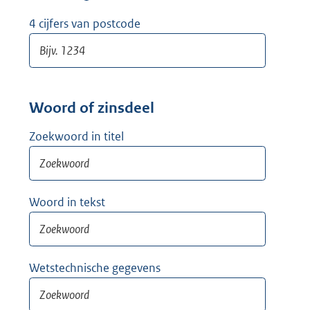
w
i
4 cijfers van postcode
j
d
e
r
Woord of zinsdeel
Zoekwoord in titel
Woord in tekst
Wetstechnische gegevens