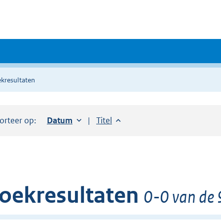
kresultaten
orteer op:
Sorteer op:
Datum
oplopend
Sorteer op:
Titel
oplopend
oekresultaten
0-0 van de 