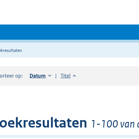
kresultaten
orteer op:
Sorteer op:
Datum
oplopend
Sorteer op:
Titel
oplopend
oekresultaten
1-100 van 