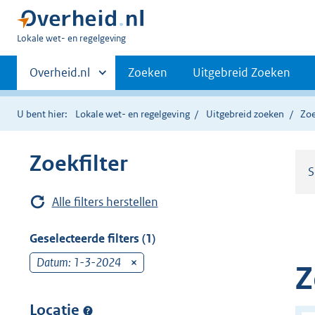
U
Lokale wet- en regelgeving
bent
Primaire
hier:
Andere
Overheid.nl
Zoeken
Uitgebreid Zoeken
sites
navigatie
binnen
U bent hier:
Lokale wet- en regelgeving
Uitgebreid zoeken
Zoe
Zoekfilter
S
Alle filters herstellen
Geselecteerde filters (1)
Datum: 1-3-2024
v
Z
e
r
Locatie