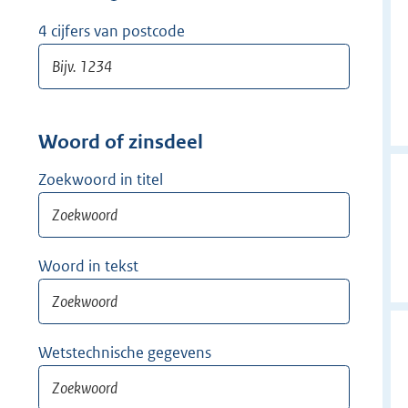
w
i
4 cijfers van postcode
j
d
e
r
Woord of zinsdeel
Zoekwoord in titel
Woord in tekst
Wetstechnische gegevens