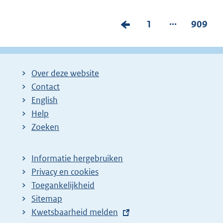
...
V
P
1
P
909
o
a
a
r
g
g
i
i
i
Over deze website
g
n
n
Contact
e
a
a
English
p
:
:
Help
Zoeken
a
g
i
Informatie hergebruiken
Privacy en cookies
n
Toegankelijkheid
a
Sitemap
z
E
Kwetsbaarheid melden
o