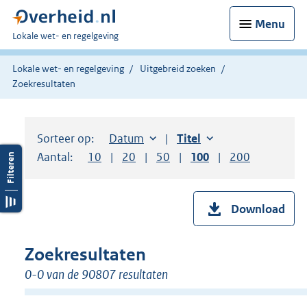
Menu
U
Lokale wet- en regelgeving
bent
hier:
Lokale wet- en regelgeving
Uitgebreid zoeken
Zoekresultaten
Sorteer op:
Sorteer op:
Datum
aflopend
Sorteer op:
Titel
oplopend
Aantal:
Toon
10
resultaten per pagina
Toon
20
resultaten per pagina
Toon
50
resultaten per pagina
Toon
100
resultaten per pag
Toon
200
resultaten
Download
Zoekresultaten
0-0 van de 90807 resultaten