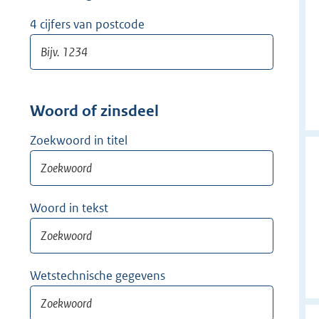
w
i
4 cijfers van postcode
j
d
e
r
Woord of zinsdeel
Zoekwoord in titel
Woord in tekst
Wetstechnische gegevens