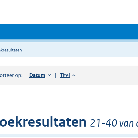
kresultaten
orteer op:
Sorteer op:
Datum
oplopend
Sorteer op:
Titel
oplopend
oekresultaten
21-40 van 