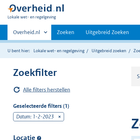
U
Lokale wet- en regelgeving
bent
Primaire
hier:
Andere
Overheid.nl
Zoeken
Uitgebreid Zoeken
sites
navigatie
binnen
U bent hier:
Lokale wet- en regelgeving
Uitgebreid zoeken
Zoe
Zoekfilter
S
Alle filters herstellen
Geselecteerde filters (1)
Datum: 1-2-2023
v
Z
e
r
Locatie