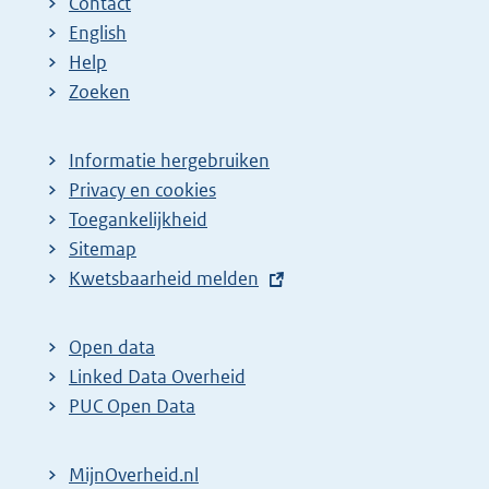
Contact
English
Help
Zoeken
Informatie hergebruiken
Privacy en cookies
Toegankelijkheid
Sitemap
E
Kwetsbaarheid melden
x
t
Open data
e
Linked Data Overheid
r
PUC Open Data
n
e
MijnOverheid.nl
l