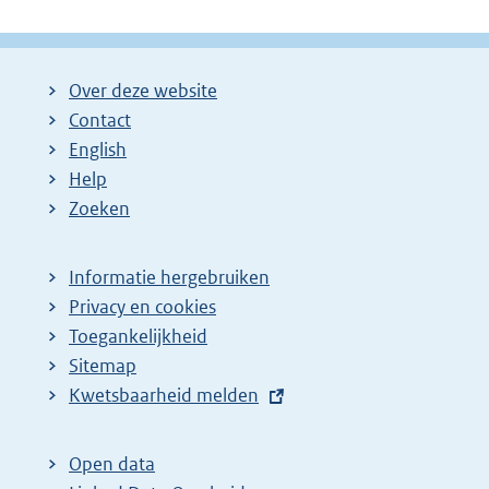
Over deze website
Contact
English
Help
Zoeken
Informatie hergebruiken
Privacy en cookies
Toegankelijkheid
Sitemap
E
Kwetsbaarheid melden
x
t
Open data
e