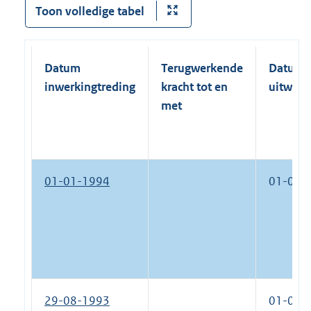
Toon volledige tabel
Datum
Terugwerkende
Datum
inwerkingtreding
kracht tot en
uitwerk
met
01-01-1994
01-07-
29-08-1993
01-01-