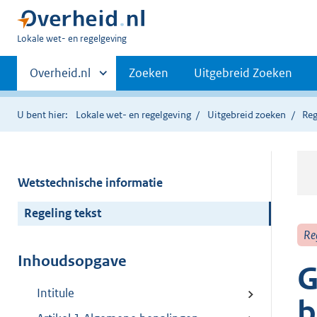
U
Lokale wet- en regelgeving
bent
Primaire
hier:
Andere
Overheid.nl
Zoeken
Uitgebreid Zoeken
sites
navigatie
binnen
U bent hier:
Lokale wet- en regelgeving
Uitgebreid zoeken
Reg
Wetstechnische informatie
Regeling tekst
Re
Inhoudsopgave
G
Intitule
b