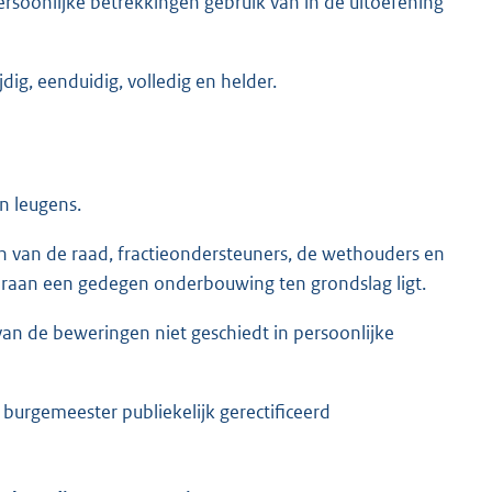
ersoonlijke betrekkingen gebruik van in de uitoefening
jdig, eenduidig, volledig en helder.
n leugens.
en van de raad, fractieondersteuners, de wethouders en
daaraan een gedegen onderbouwing ten grondslag ligt.
van de beweringen niet geschiedt in persoonlijke
urgemeester publiekelijk gerectificeerd