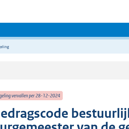
eling
geling vervallen per 28-12-2024
edragscode bestuurlijk
urgemeester van de 