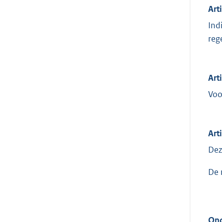
Art
Ind
reg
Art
Voo
Art
Dez
De 
Ond