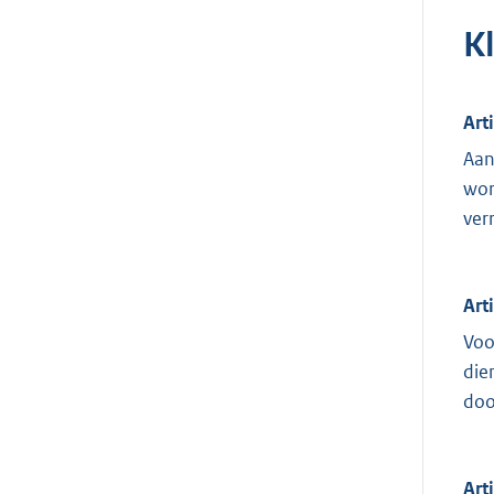
K
Art
Aan
wor
ver
Art
Voo
die
doo
Art