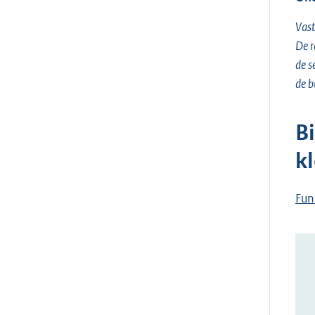
Vast
De 
de s
de b
B
k
Fun