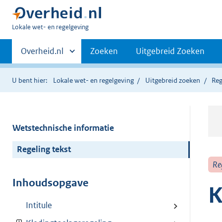
U
Lokale wet- en regelgeving
bent
Primaire
hier:
Andere
Overheid.nl
Zoeken
Uitgebreid Zoeken
sites
navigatie
binnen
U bent hier:
Lokale wet- en regelgeving
Uitgebreid zoeken
Reg
Wetstechnische informatie
Regeling tekst
Re
Inhoudsopgave
K
Intitule