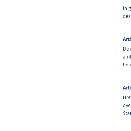
In 
dez
Art
De 
amb
bet
Art
Het
ove
Sta