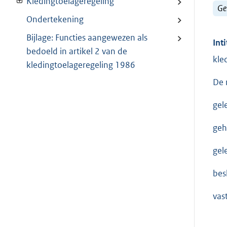
Kledingtoelageregeling
Ge
Ondertekening
Bijlage: Functies aangewezen als
Inti
bedoeld in artikel 2 van de
kle
kledingtoelageregeling 1986
De 
gel
geh
gel
besl
vas