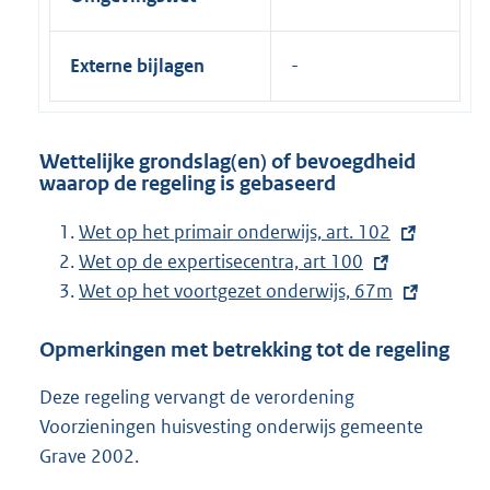
Externe bijlagen
Wettelijke grondslag(en) of bevoegdheid
waarop de regeling is gebaseerd
E
Wet op het primair onderwijs, art. 102
x
E
Wet op de expertisecentra, art 100
t
x
E
Wet op het voortgezet onderwijs, 67m
e
t
x
Opmerkingen met betrekking tot de regeling
r
e
t
n
r
e
Deze regeling vervangt de verordening
e
n
r
Voorzieningen huisvesting onderwijs gemeente
l
e
n
Grave 2002.
i
l
e