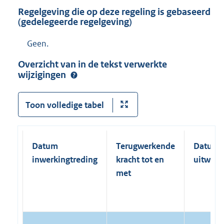
n
i
l
Regelgeving die op deze regeling is gebaseerd
k
n
i
(gedelegeerde regelgeving)
:
k
n
Geen.
:
k
:
Overzicht van in de tekst verwerkte
wijzigingen
Toon volledige tabel
Datum
Terugwerkende
Datum
inwerkingtreding
kracht tot en
uitwerk
met