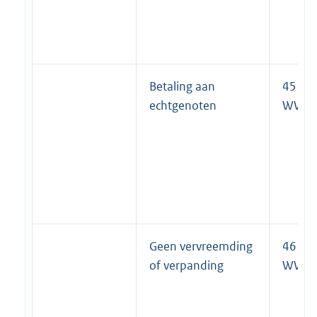
Betaling aan
45 lid 
echtgenoten
WWB
Geen vervreemding
46 lid 
of verpanding
WWB