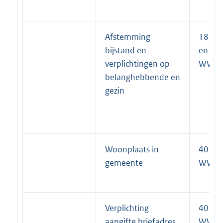
Afstemming
18 lid 
bijstand en
en 4
verplichtingen op
WWB
belanghebbende en
gezin
Woonplaats in
40 lid 
gemeente
WWB
Verplichting
40 lid 
aangifte briefadres
WWB