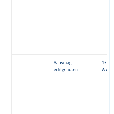
Aanvraag
43 lid 
echtgenoten
WWB