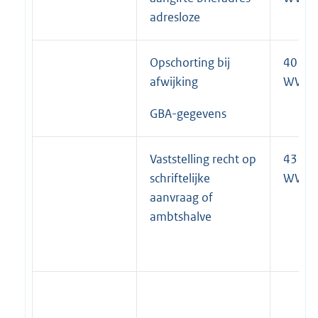
adresloze
Opschorting bij
40 lid 
afwijking
WWB
GBA-gegevens
Vaststelling recht op
43 lid 
schriftelijke
WWB
aanvraag of
ambtshalve