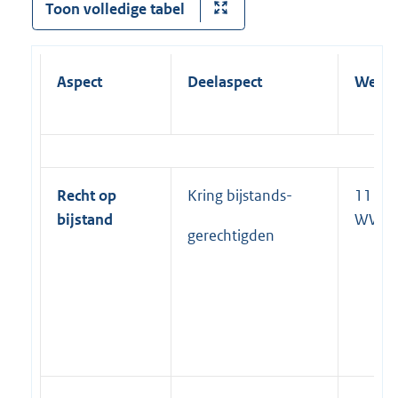
Toon volledige tabel
Aspect
Deelaspect
Wet
Recht op
Kring bijstands-
11 lid 
bijstand
WWB
gerechtigden