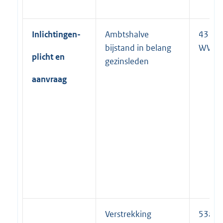
Inlichtingen-
Ambtshalve
43 lid 
bijstand in belang
WWB
plicht en
gezinsleden
aanvraag
Verstrekking
53a li