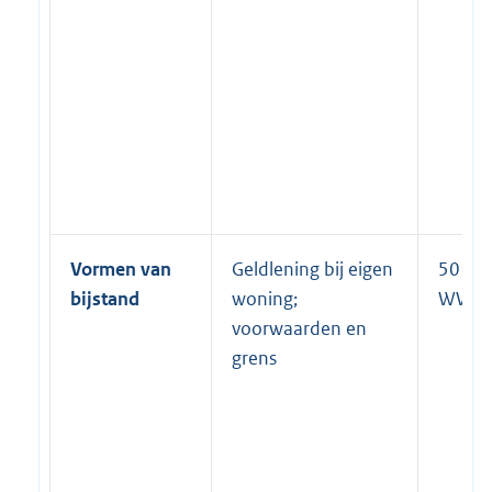
Vormen van
Geldlening bij eigen
50 lid 
bijstand
woning;
WWB
voorwaarden en
grens