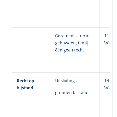
Gezamenlijk recht
11 lid 
gehuwden, tenzij
WWB
één geen recht
Recht op
Uitsluitings-
13 lid 
bijstand
WWB
gronden bijstand