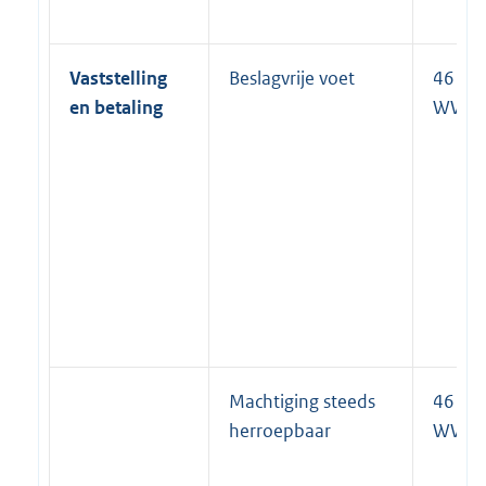
Vaststelling
Beslagvrije voet
46 lid 
en betaling
WWB
Machtiging steeds
46 lid 
herroepbaar
WWB