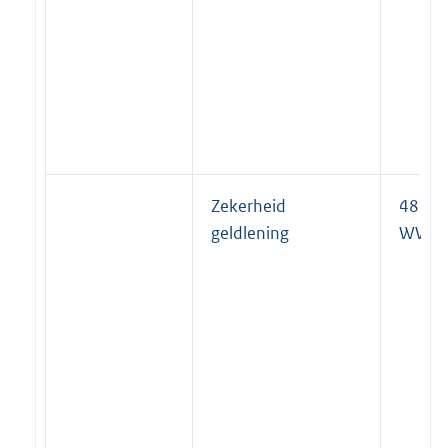
Zekerheid
48 lid 
geldlening
WWB