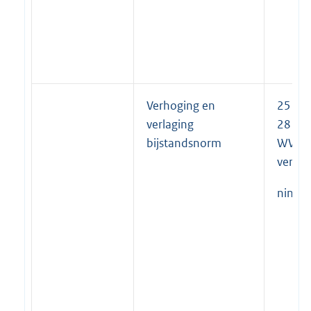
Verhoging en
25 t/
verlaging
28
bijstandsnorm
WWB 
verord
ning