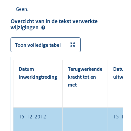
Geen.
Overzicht van in de tekst verwerkte
wijzigingen
Toon volledige tabel
Datum
Terugwerkende
Datum
inwerkingtreding
kracht tot en
uitwerk
met
15-12-2012
15-12-