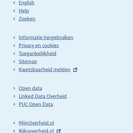
English
Help
Zoeken
Informatie hergebruiken
Privacy en cookies
Toegankelijkheid
Sitemap
E
Kwetsbaarheid melden
x
t
Open data
e
Linked Data Overheid
r
PUC Open Data
n
e
MijnOverheid.nl
l
E
Rijksoverheid.nl