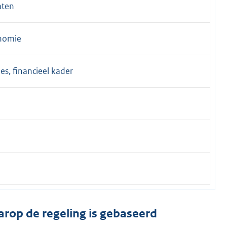
aten
onomie
ies, financieel kader
arop de regeling is gebaseerd