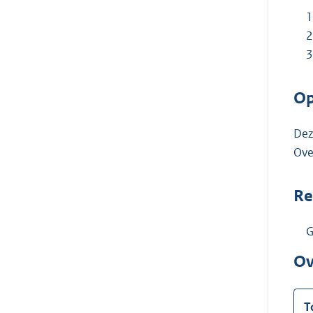
Op
Dez
Ove
Re
G
Ov
T