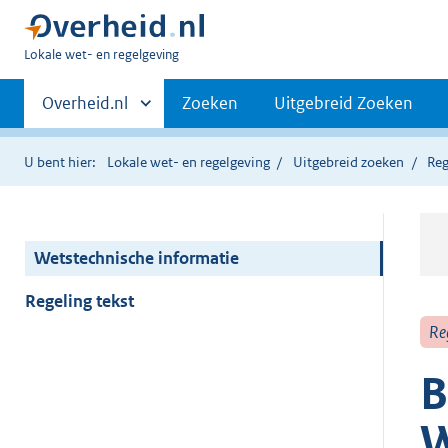
U
Lokale wet- en regelgeving
bent
Primaire
hier:
Andere
Overheid.nl
Zoeken
Uitgebreid Zoeken
sites
navigatie
binnen
U bent hier:
Lokale wet- en regelgeving
Uitgebreid zoeken
Reg
Wetstechnische informatie
Regeling tekst
Re
B
W