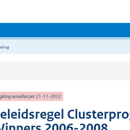
eling
geling vervallen per 21-11-2012
eleidsregel Clusterp
inners 2006-2008