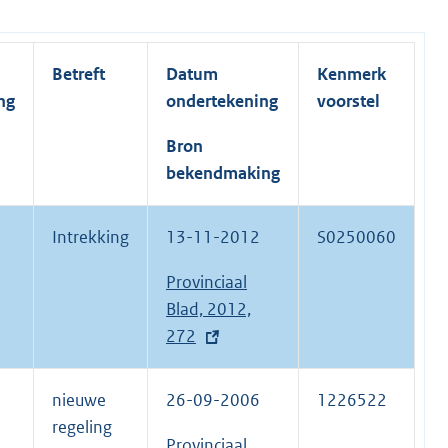
Betreft
Datum
Kenmerk
ng
ondertekening
voorstel
Bron
bekendmaking
Intrekking
13-11-2012
S0250060
E
Provinciaal
x
Blad, 2012,
t
272
e
r
nieuwe
26-09-2006
1226522
n
regeling
e
Provinciaal