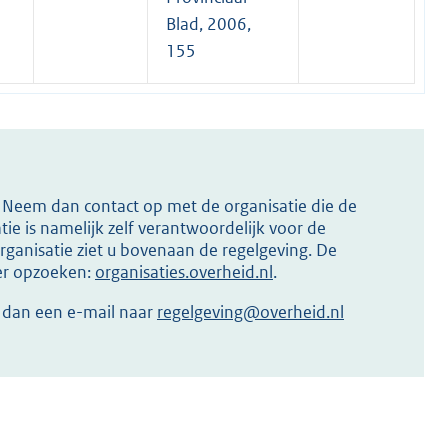
l
Blad, 2006,
i
155
n
k
:
s? Neem dan contact op met de organisatie die de
ie is namelijk zelf verantwoordelijk voor de
ganisatie ziet u bovenaan de regelgeving. De
ier opzoeken:
organisaties.overheid.nl
.
r dan een e-mail naar
regelgeving@overheid.nl