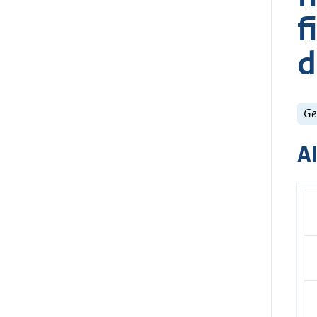
f
d
Ge
A