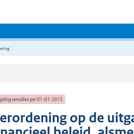
eling
geling vervallen per 01-01-2015
erordening op de uitg
inancieel beleid, alsm