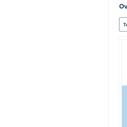
Ov
k
:
T