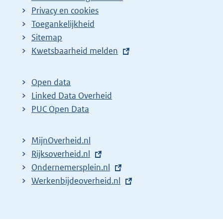
Privacy en cookies
Toegankelijkheid
Sitemap
E
Kwetsbaarheid melden
x
t
Open data
e
Linked Data Overheid
r
PUC Open Data
n
e
MijnOverheid.nl
l
E
Rijksoverheid.nl
i
x
E
Ondernemersplein.nl
n
t
x
E
Werkenbijdeoverheid.nl
k
e
t
x
:
r
e
t
n
r
e