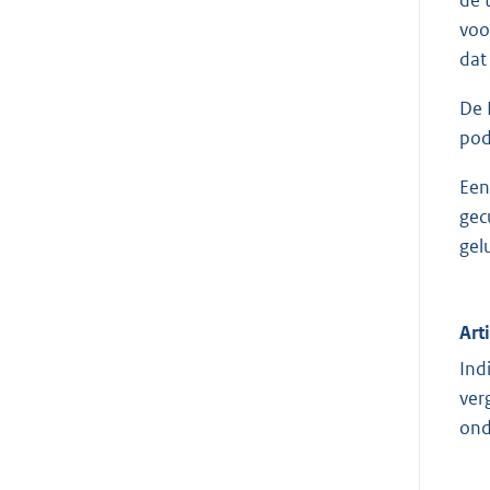
voo
dat
De 
pod
Een
gec
gel
Art
Ind
ver
ond