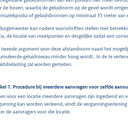
r de boxen, waarbij de geluidnorm op de gevel wordt omge
 muziekpodia of geluidsbronnen op minimaal 35 meter van el
Burgemeester kan nadere voorschriften stellen met betrekking 
ia, de locatie van meetpunten en dergelijke zodat een corr
 tweede argument voor deze afstandnorm naast het mogeli
umuleerde geluidniveau minder hoog wordt.. In de te verl
uidsbelasting zal worden gemeten.
ikel 7. Procedure bij meerdere aanvragen voor zelfde aan
ien voor een locatie meerdere aanvragen zijn ingediend en v
gunning kan worden verleend, vindt de vergunningverlening p
er de aanvragers voor die locatie.