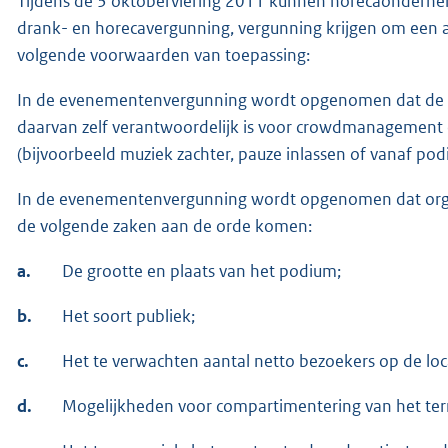
Tijdens de 3 oktoberviering 2011 kunnen horecaondernemer
drank- en horecavergunning, vergunning krijgen om een a
volgende voorwaarden van toepassing:
In de evenementenvergunning wordt opgenomen dat de o
daarvan zelf verantwoordelijk is voor crowdmanagement 
(bijvoorbeeld muziek zachter, pauze inlassen of vanaf p
In de evenementenvergunning wordt opgenomen dat organi
de volgende zaken aan de orde komen:
a.
De grootte en plaats van het podium;
b.
Het soort publiek;
c.
Het te verwachten aantal netto bezoekers op de loc
d.
Mogelijkheden voor compartimentering van het terr