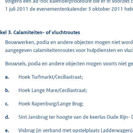
volgens een ad-hoc kalenderprocedure die er in voorziet 
1 juli 2011 de evenementenkalender 3 oktober 2011 heb
ikel 3. Calamiteiten- of vluchtroutes
Bouwwerken, podia en andere objecten mogen niet worden 
aangegeven calamiteitenroutes voor hulpdiensten en vluc
Bouwsels, podia en andere objecten mogen voorts niet ge
a.
Hoek Turfmarkt/Ceciliastraat;
b.
Hoek Lange Mare/Ceciliastraat;
c.
Hoek Rapenburg/Lange Brug;
d.
Sint Jansbrug ter hoogte van de keerlus Oude Rijn-
e.
Visbrug (in verband met opstelplaats Ladderwagen)