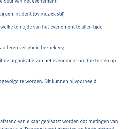
 de duur van het evenement;
 een incident (bv muziek stil)
lke ten tijde van het evenement te allen tijde
nderen veiligheid bezoekers;
uit de organisatie van het evenement om toe te zien op
.
opgevolgd te worden. Dit kunnen bijvoorbeeld
afstand van elkaar geplaatst worden dat metingen van
wbaar zijn. Daartoe wordt gemeten op korte afstand