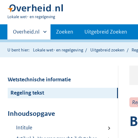
U
Lokale wet- en regelgeving
bent
Primaire
hier:
Andere
Overheid.nl
Zoeken
Uitgebreid Zoeken
sites
navigatie
binnen
U bent hier:
Lokale wet- en regelgeving
Uitgebreid zoeken
Reg
Wetstechnische informatie
Regeling tekst
Re
Inhoudsopgave
B
Intitule