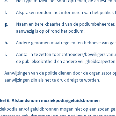
e.
Het type muziek, het soort optreden, de artiest en
f.
Afspraken rondom het informeren van het publiek bij
g.
Naam en bereikbaarheid van de podiumbeheerder, we
aanwezig is op of rond het podium;
h.
Andere genomen maatregelen ten behoeve van gara
i.
Aantal in te zetten toezichthouders/beveiligers van
de publieksdichtheid en andere veiligheidsaspecten
Aanwijzingen van de politie dienen door de organisator 
aanwijzingen zijn als het te druk dreigt te worden.
ikel 6. Afstandsnorm muziekpodia/geluidsbronnen
iekpodia en/of geluidbronnen mogen niet op een zodanige 
toegestane geluidsnormen van een podium niet meer betrou