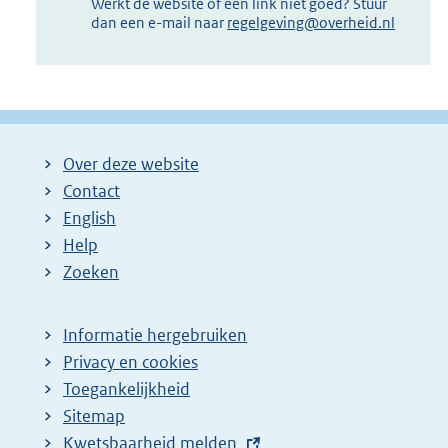
Werkt de website of een link niet goed? Stuur
dan een e-mail naar
regelgeving@overheid.nl
Over deze website
Contact
English
Help
Zoeken
Informatie hergebruiken
Privacy en cookies
Toegankelijkheid
Sitemap
E
Kwetsbaarheid melden