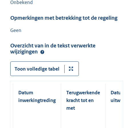
Onbekend
Opmerkingen met betrekking tot de regeling
Geen
Overzicht van in de tekst verwerkte
wijzigingen
Toon volledige tabel
Datum
Terugwerkende
Datum
inwerkingtreding
kracht tot en
uitwerk
met