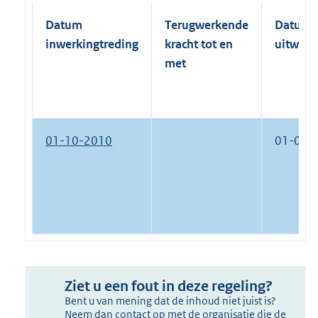
Datum
Terugwerkende
Datum
inwerkingtreding
kracht tot en
uitwerk
met
01-10-2010
01-01-
Ziet u een fout in deze regeling?
Bent u van mening dat de inhoud niet juist is?
Neem dan contact op met de organisatie die de