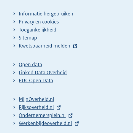
Informatie hergebruiken
Privacy en cookies
Toegankelijkheid
Sitemap
E
Kwetsbaarheid melden
x
t
Open data
e
Linked Data Overheid
r
PUC Open Data
n
e
MijnOverheid.nl
l
E
Rijksoverheid.nl
i
x
E
Ondernemersplein.nl
n
t
x
E
Werkenbijdeoverheid.nl
k
e
t
x