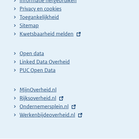
Informatie hergebruiken
Privacy en cookies
Toegankelijkheid
Sitemap
E
Kwetsbaarheid melden
x
t
Open data
e
Linked Data Overheid
r
PUC Open Data
n
e
MijnOverheid.nl
l
E
Rijksoverheid.nl
i
x
E
Ondernemersplein.nl
n
t
x
E
Werkenbijdeoverheid.nl
k
e
t
x
:
r
e
t