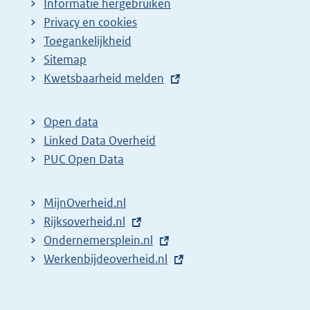
Informatie hergebruiken
Privacy en cookies
Toegankelijkheid
Sitemap
E
Kwetsbaarheid melden
x
t
Open data
e
Linked Data Overheid
r
PUC Open Data
n
e
MijnOverheid.nl
l
E
Rijksoverheid.nl
i
x
E
Ondernemersplein.nl
n
t
x
E
Werkenbijdeoverheid.nl
k
e
t
x
:
r
e
t