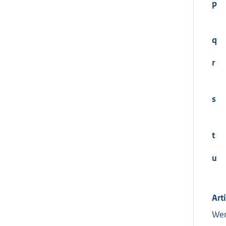
p
q
r
s
t
u
Art
Wer