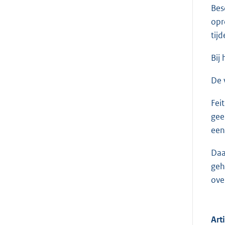
Bes
opr
tij
Bij
De 
Fei
gee
een
Daa
geh
ove
Art