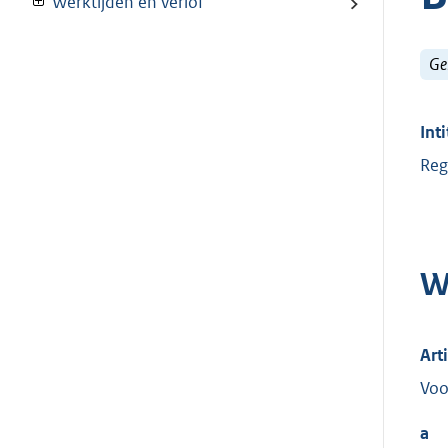
Werktijden en verlof
Ge
Inti
Reg
W
Art
Voo
a