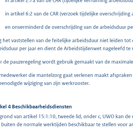
in artikel 2:7a van de CAR (tijdelijke verruiming arbeidsd
in artikel 6:2 van de CAR (verzoek tijdelijke overschrijding 
en onverminderd de overschrijding van de arbeidsduur per
 het vaststellen van de feitelijke arbeidsduur niet leiden t
eidsduur per jaar en dient de Arbeidstijdenwet nageleefd te
r de pauzeregeling wordt gebruik gemaakt van de maximale a
medewerker die mantelzorg gaat verlenen maakt afspraken 
benodigde wijziging van zijn werkrooster.
ikel 4 Beschikbaarheidsdiensten
grond van artikel 15:1:10, tweede lid, onder c, UWO kan d
h buiten de normale werktijden beschikbaar te stellen voor a