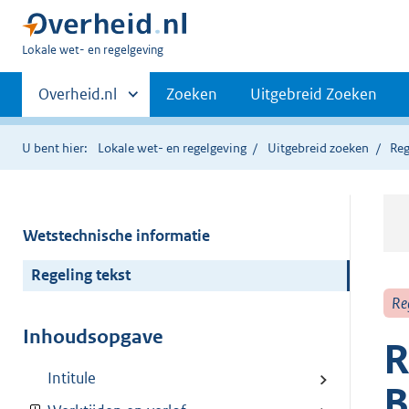
U
Lokale wet- en regelgeving
bent
Primaire
hier:
Andere
Overheid.nl
Zoeken
Uitgebreid Zoeken
sites
navigatie
binnen
U bent hier:
Lokale wet- en regelgeving
Uitgebreid zoeken
Reg
Wetstechnische informatie
Regeling tekst
Re
Inhoudsopgave
R
Intitule
B