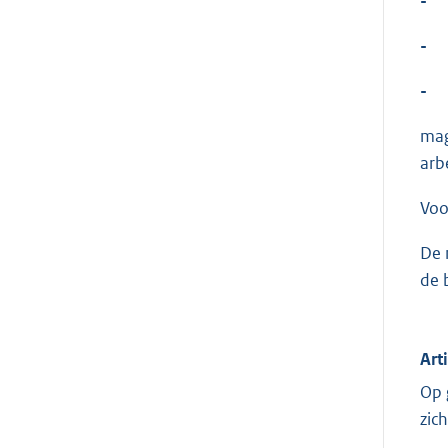
-
-
-
mag
arb
Voo
De 
de 
Art
Op 
zic