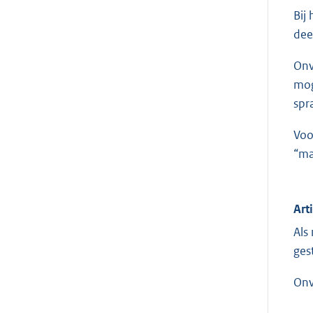
Bij
dee
Onv
mog
spr
Voo
“ma
Art
Als
ges
Onv