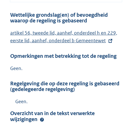
Wettelijke grondslag(en) of bevoegdheid
waarop de regeling is gebaseerd
E
artikel 56, tweede lid, aanhef, onderdeel h en 229,
x
eerste lid, aanhef, onderdeel b Gemeentewet
t
Opmerkingen met betrekking tot de regeling
e
r
Geen.
n
e
Regelgeving die op deze regeling is gebaseerd
l
(gedelegeerde regelgeving)
i
Geen.
n
k
Overzicht van in de tekst verwerkte
:
wijzigingen