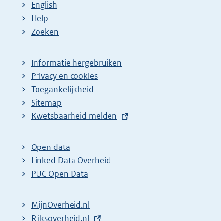
English
Help
Zoeken
Informatie hergebruiken
Privacy en cookies
Toegankelijkheid
Sitemap
E
Kwetsbaarheid melden
x
t
Open data
e
Linked Data Overheid
r
PUC Open Data
n
e
MijnOverheid.nl
l
E
Rijksoverheid.nl