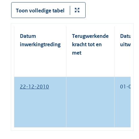
Toon volledige tabel
Datum
Terugwerkende
Datum
inwerkingtreding
kracht tot en
uitwerk
met
22-12-2010
01-01-