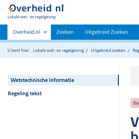
U
Lokale wet- en regelgeving
bent
Primaire
hier:
Andere
Overheid.nl
Zoeken
Uitgebreid Zoeken
sites
navigatie
binnen
U bent hier:
Lokale wet- en regelgeving
Uitgebreid zoeken
Reg
Wetstechnische informatie
Regeling tekst
Re
V
b