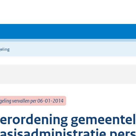
eling
geling vervallen per 06-01-2014
erordening gemeentel
asisadministratie pe