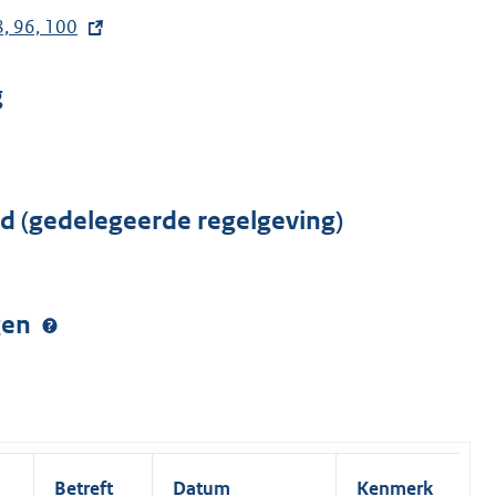
8, 96, 100
g
rd (gedelegeerde regelgeving)
ngen
Betreft
Datum
Kenmerk