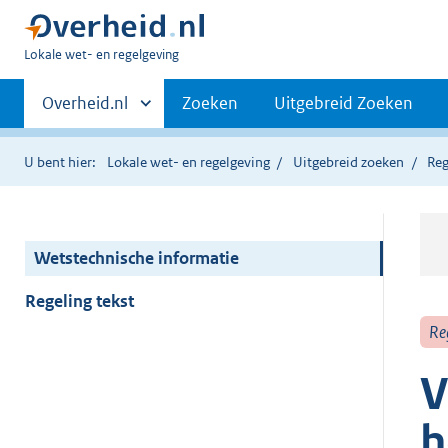
U
Lokale wet- en regelgeving
bent
Primaire
hier:
Andere
Overheid.nl
Zoeken
Uitgebreid Zoeken
sites
navigatie
binnen
U bent hier:
Lokale wet- en regelgeving
Uitgebreid zoeken
Reg
Wetstechnische informatie
Regeling tekst
Re
V
h