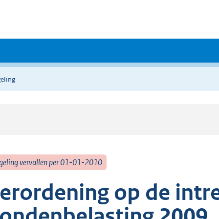
eling
geling vervallen per 01-01-2010
erordening op de intr
ondenbelasting 2009