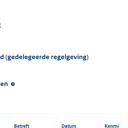
g
rd (gedelegeerde regelgeving)
ngen
Betreft
Datum
Kenmerk