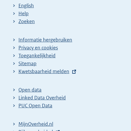
English
Help
Zoeken
Informatie hergebruiken
Privacy en cookies
Toegankelijkheid
Sitemap
E
Kwetsbaarheid melden
x
t
Open data
e
Linked Data Overheid
r
PUC Open Data
n
e
MijnOverheid.nl
l