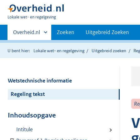
U
Lokale wet- en regelgeving
bent
Primaire
hier:
Andere
Overheid.nl
Zoeken
Uitgebreid Zoeken
sites
navigatie
binnen
U bent hier:
Lokale wet- en regelgeving
Uitgebreid zoeken
Reg
Wetstechnische informatie
Regeling tekst
Re
Inhoudsopgave
V
Intitule
g