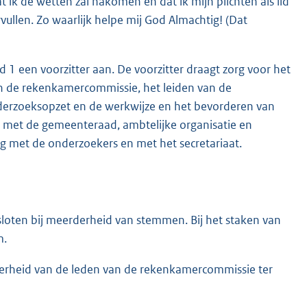
t ik de wetten zal nakomen en dat ik mijn plichten als lid
llen. Zo waarlijk helpe mij God Almachtig! (Dat
 1 een voorzitter aan. De voorzitter draagt zorg voor het
an de rekenkamercommissie, het leiden van de
derzoeksopzet en de werkwijze en het bevorderen van
 met de gemeenteraad, ambtelijke organisatie en
eg met de onderzoekers en met het secretariaat.
oten bij meerderheid van stemmen. Bij het staken van
m.
erheid van de leden van de rekenkamercommissie ter