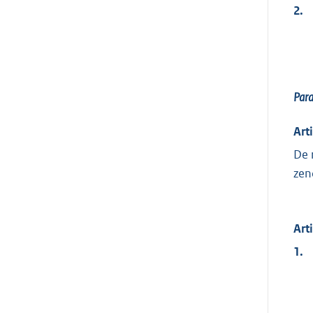
2.
Par
Art
De 
zen
Art
1.