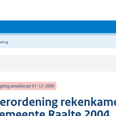
eling
geling vervallen per 01-12-2009
erordening rekenkam
emeente Raalte 2004