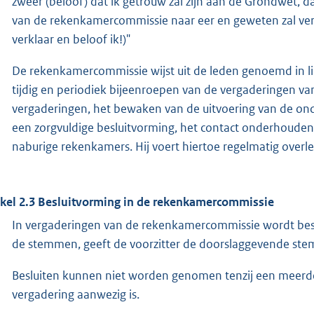
zweer (beloof) dat ik getrouw zal zijn aan de Grondwet, da
van de rekenkamercommissie naar eer en geweten zal vervu
verklaar en beloof ik!)"
De rekenkamercommissie wijst uit de leden genoemd in lid
tijdig en periodiek bijeenroepen van de vergaderingen v
vergaderingen, het bewaken van de uitvoering van de on
een zorgvuldige besluitvorming, het contact onderhouden
naburige rekenkamers. Hij voert hiertoe regelmatig overl
ikel 2.3 Besluitvorming in de rekenkamercommissie
In vergaderingen van de rekenkamercommissie wordt besl
de stemmen, geeft de voorzitter de doorslaggevende ste
Besluiten kunnen niet worden genomen tenzij een meerd
vergadering aanwezig is.