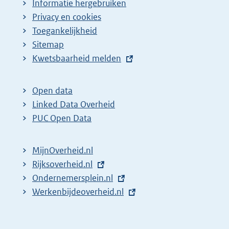
Informatie hergebruiken
Privacy en cookies
Toegankelijkheid
Sitemap
E
Kwetsbaarheid melden
x
t
Open data
e
Linked Data Overheid
r
PUC Open Data
n
e
MijnOverheid.nl
l
E
Rijksoverheid.nl
i
x
E
Ondernemersplein.nl
n
t
x
E
Werkenbijdeoverheid.nl
k
e
t
x
:
r
e
t