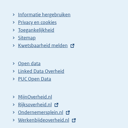
Informatie hergebruiken
Privacy en cookies
Toegankelijkheid
Sitemap
E
Kwetsbaarheid melden
x
t
Open data
e
Linked Data Overheid
r
PUC Open Data
n
e
MijnOverheid.nl
l
E
Rijksoverheid.nl
i
x
E
Ondernemersplein.nl
n
t
x
E
Werkenbijdeoverheid.nl
k
e
t
x