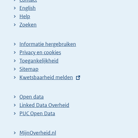
English
Help
Zoeken
Informatie hergebruiken
Privacy en cookies
Toegankelijkheid
Sitemap
E
Kwetsbaarheid melden
x
t
Open data
e
Linked Data Overheid
r
PUC Open Data
n
e
MijnOverheid.nl
l