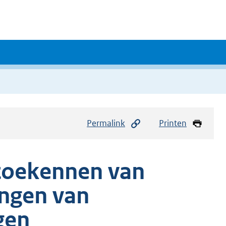
Permalink
Printen
 toekennen van
ngen van
gen