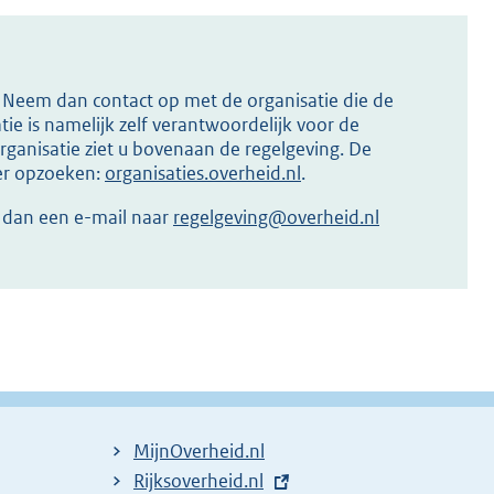
s? Neem dan contact op met de organisatie die de
ie is namelijk zelf verantwoordelijk voor de
ganisatie ziet u bovenaan de regelgeving. De
ier opzoeken:
organisaties.overheid.nl
.
r dan een e-mail naar
regelgeving@overheid.nl
MijnOverheid.nl
E
Rijksoverheid.nl