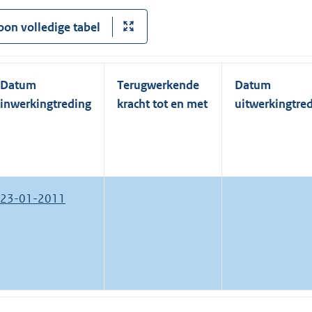
oon volledige tabel
Datum
Terugwerkende
Datum
inwerkingtreding
kracht tot en met
uitwerkingtre
23-01-2011