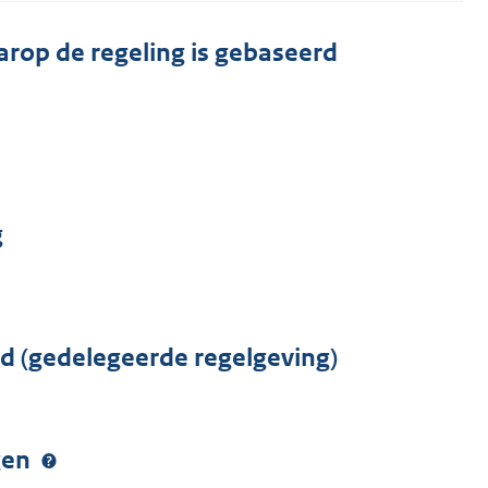
arop de regeling is gebaseerd
g
rd (gedelegeerde regelgeving)
ngen