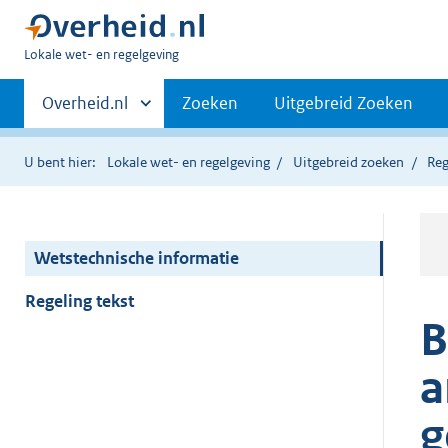
U
Lokale wet- en regelgeving
bent
Primaire
hier:
Andere
Overheid.nl
Zoeken
Uitgebreid Zoeken
sites
navigatie
binnen
U bent hier:
Lokale wet- en regelgeving
Uitgebreid zoeken
Reg
Wetstechnische informatie
Regeling tekst
B
a
g