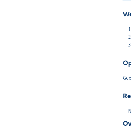
We
Op
Ge
Re
N
Ov