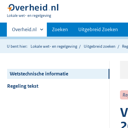
U
Lokale wet- en regelgeving
bent
Primaire
hier:
Andere
Overheid.nl
Zoeken
Uitgebreid Zoeken
sites
navigatie
binnen
U bent hier:
Lokale wet- en regelgeving
Uitgebreid zoeken
Reg
Wetstechnische informatie
Regeling tekst
Re
V
2