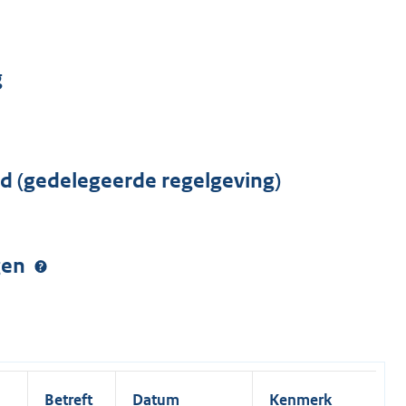
g
rd (gedelegeerde regelgeving)
ngen
Betreft
Datum
Kenmerk