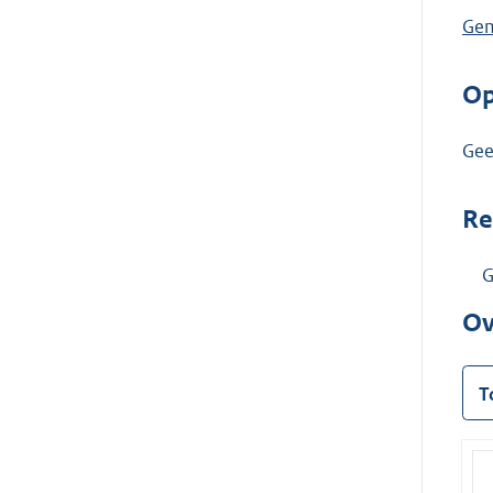
Gem
Op
Ge
Re
G
Ov
T