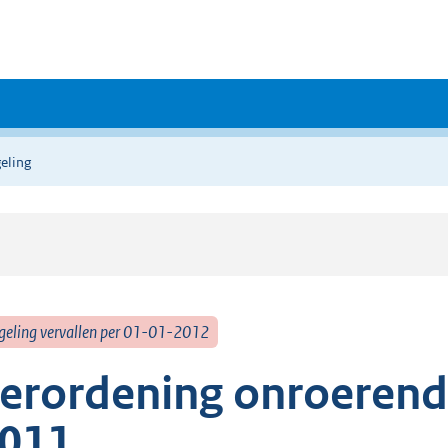
eling
geling vervallen per 01-01-2012
erordening onroerend
011