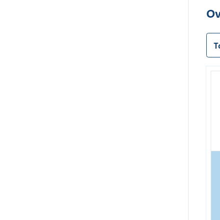
:
Ov
T