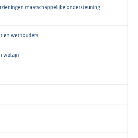
rzieningen maatschappelijke ondersteuning
er en wethouders
n welzijn