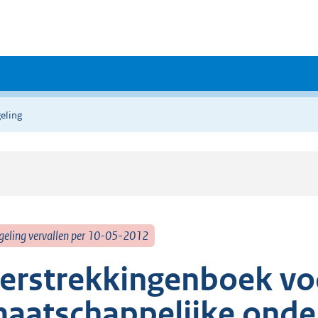
eling
geling vervallen per 10-05-2012
erstrekkingenboek vo
aatschappelijke onde