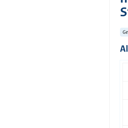
S
Ge
A