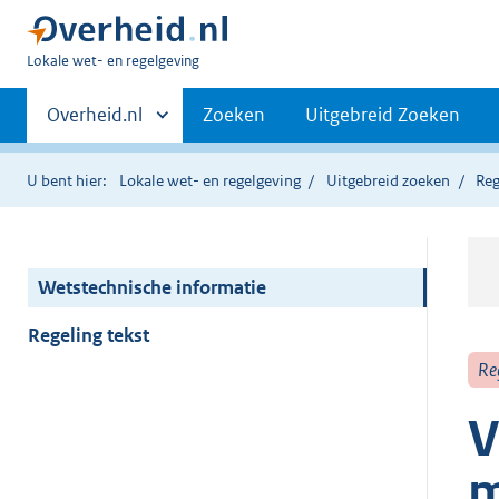
U
Lokale wet- en regelgeving
bent
Primaire
hier:
Andere
Overheid.nl
Zoeken
Uitgebreid Zoeken
sites
navigatie
binnen
U bent hier:
Lokale wet- en regelgeving
Uitgebreid zoeken
Reg
Wetstechnische informatie
Regeling tekst
Re
V
m