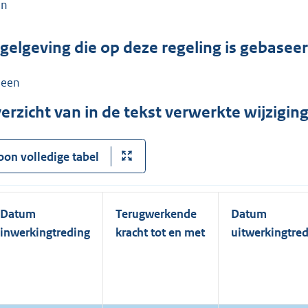
en
gelgeving die op deze regeling is gebasee
een
erzicht van in de tekst verwerkte wijzigi
oon volledige tabel
Datum
Terugwerkende
Datum
inwerkingtreding
kracht tot en met
uitwerkingtre