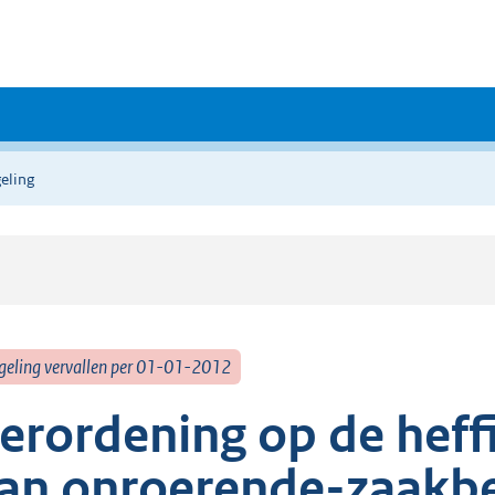
eling
geling vervallen per 01-01-2012
erordening op de heff
an onroerende-zaakbe