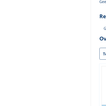
Ge
Re
G
Ov
T