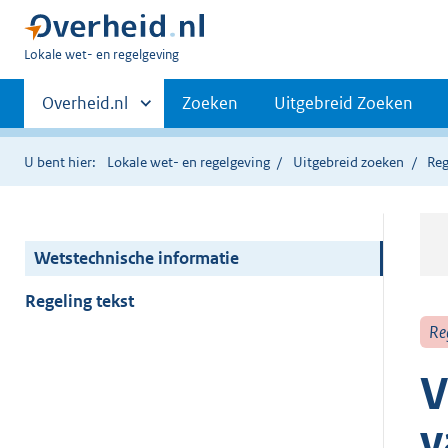
U
Lokale wet- en regelgeving
bent
Primaire
hier:
Andere
Overheid.nl
Zoeken
Uitgebreid Zoeken
sites
navigatie
binnen
U bent hier:
Lokale wet- en regelgeving
Uitgebreid zoeken
Reg
Wetstechnische informatie
Regeling tekst
Re
V
v