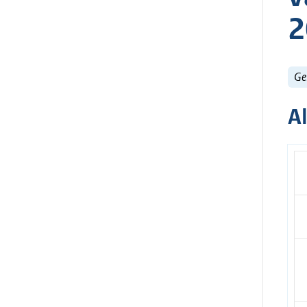
2
Ge
A