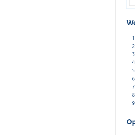
We
Op