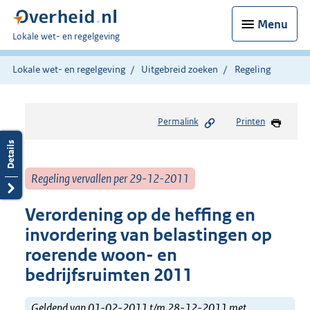
Menu
U
Lokale wet- en regelgeving
bent
hier:
Lokale wet- en regelgeving
Uitgebreid zoeken
Regeling
Permalink
Printen
Regeling vervallen per 29-12-2011
Verordening op de heffing en
invordering van belastingen op
roerende woon- en
bedrijfsruimten 2011
Geldend van 01-02-2011 t/m 28-12-2011 met