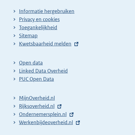
Informatie hergebruiken
Privacy en cookies
Toegankelijkheid
Sitemap
E
Kwetsbaarheid melden
x
t
Open data
e
Linked Data Overheid
r
PUC Open Data
n
e
MijnOverheid.nl
l
E
Rijksoverheid.nl
i
x
E
Ondernemersplein.nl
n
t
x
E
Werkenbijdeoverheid.nl
k
e
t
x
: