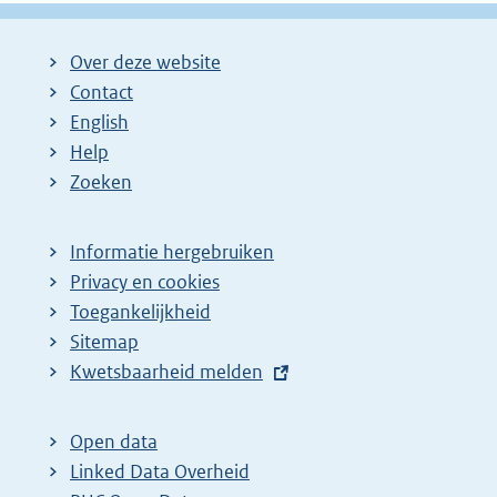
Over deze website
Contact
English
Help
Zoeken
Informatie hergebruiken
Privacy en cookies
Toegankelijkheid
Sitemap
E
Kwetsbaarheid melden
x
t
Open data
e
Linked Data Overheid
r