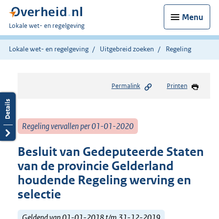
Menu
U
Lokale wet- en regelgeving
bent
hier:
Lokale wet- en regelgeving
Uitgebreid zoeken
Regeling
Permalink
Printen
Regeling vervallen per 01-01-2020
Besluit van Gedeputeerde Staten
van de provincie Gelderland
houdende Regeling werving en
selectie
Geldend van 01-01-2018 t/m 31-12-2019