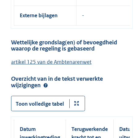
Externe bijlagen
Wettelijke grondslag(en) of bevoegdheid
waarop de regeling is gebaseerd
artikel 125 van de Ambtenarenwet
Overzicht van in de tekst verwerkte
wijzigingen
Toon volledige tabel
Datum
Terugwerkende
Datum
inwerkingtreding
kracht tot en
uitwerk