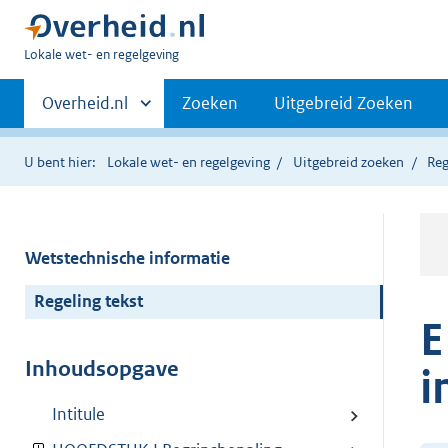
U
Lokale wet- en regelgeving
bent
Primaire
hier:
Andere
Overheid.nl
Zoeken
Uitgebreid Zoeken
sites
navigatie
binnen
U bent hier:
Lokale wet- en regelgeving
Uitgebreid zoeken
Reg
Wetstechnische informatie
Regeling tekst
E
Inhoudsopgave
i
Intitule