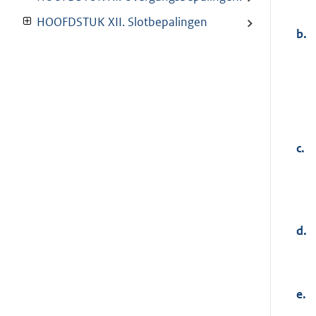
HOOFDSTUK XII. Slotbepalingen
b.
c.
d.
e.