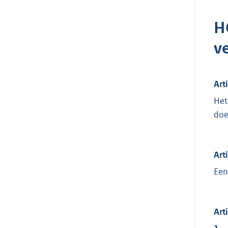
H
v
Arti
Het
doe
Arti
Een
Arti