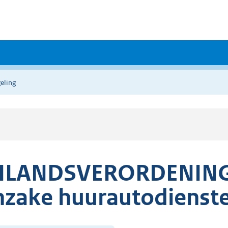
eling
ILANDSVERORDENING 
nzake huurautodienst