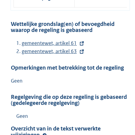
Wettelijke grondslag(en) of bevoegdheid
waarop de regeling is gebaseerd
E
gemeentewet, artikel 61
x
E
gemeentewet, artikel 63
t
x
Opmerkingen met betrekking tot de regeling
e
t
r
e
Geen
n
r
e
n
Regelgeving die op deze regeling is gebaseerd
l
e
(gedelegeerde regelgeving)
i
l
Geen
n
i
k
n
Overzicht van in de tekst verwerkte
:
k