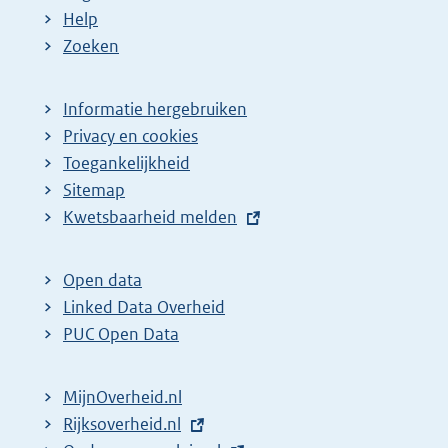
Help
Zoeken
Informatie hergebruiken
Privacy en cookies
Toegankelijkheid
Sitemap
E
Kwetsbaarheid melden
x
t
Open data
e
Linked Data Overheid
r
PUC Open Data
n
e
MijnOverheid.nl
l
E
Rijksoverheid.nl
i