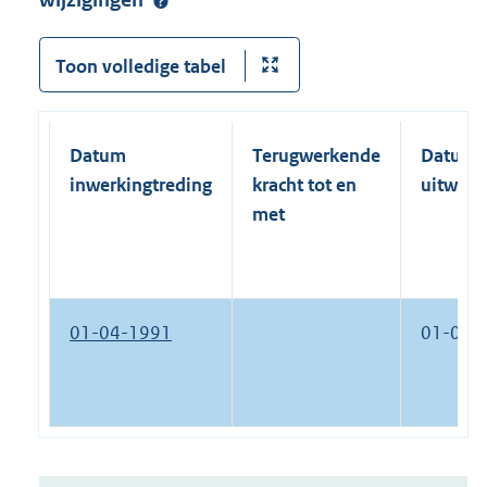
wijzigingen
:
Toon volledige tabel
Datum
Terugwerkende
Datum
inwerkingtreding
kracht tot en
uitwerk
met
01-04-1991
01-01-