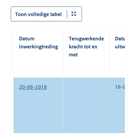
:
Toon volledige tabel
Datum
Terugwerkende
Datum
inwerkingtreding
kracht tot en
uitwerk
met
20-09-2018
18-07-