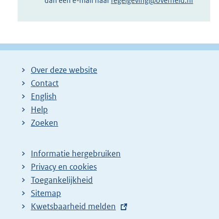
dan een e-mail naar
regelgeving@overheid.nl
Over deze website
Contact
English
Help
Zoeken
Informatie hergebruiken
Privacy en cookies
Toegankelijkheid
Sitemap
E
Kwetsbaarheid melden