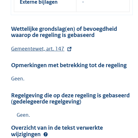
Externe bijlagen
Wettelijke grondslag(en) of bevoegdheid
waarop de regeling is gebaseerd
E
Gemeentewet, art. 147
x
Opmerkingen met betrekking tot de regeling
t
e
Geen.
r
n
Regelgeving die op deze regeling is gebaseerd
e
(gedelegeerde regelgeving)
l
Geen.
i
n
Overzicht van in de tekst verwerkte
k
wijzigingen