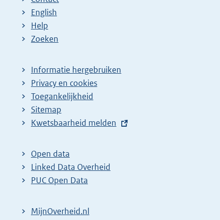
English
Help
Zoeken
Informatie hergebruiken
Privacy en cookies
Toegankelijkheid
Sitemap
E
Kwetsbaarheid melden
x
t
Open data
e
Linked Data Overheid
r
PUC Open Data
n
e
MijnOverheid.nl
l