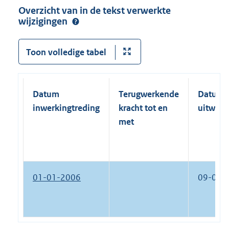
Overzicht van in de tekst verwerkte
wijzigingen
Toon volledige tabel
Datum
Terugwerkende
Datum
inwerkingtreding
kracht tot en
uitwerk
met
01-01-2006
09-07-