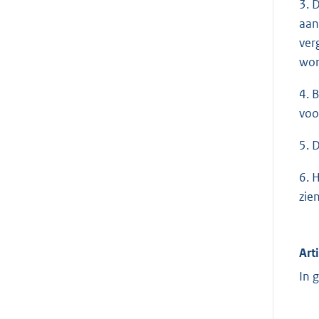
3. 
aan
ver
wor
4. 
voor
5. 
6. 
zie
Art
In 