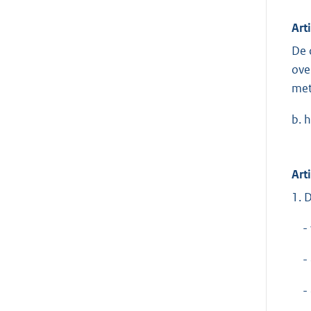
Art
De 
ove
met
b. 
Art
1. 
- v
- d
- e