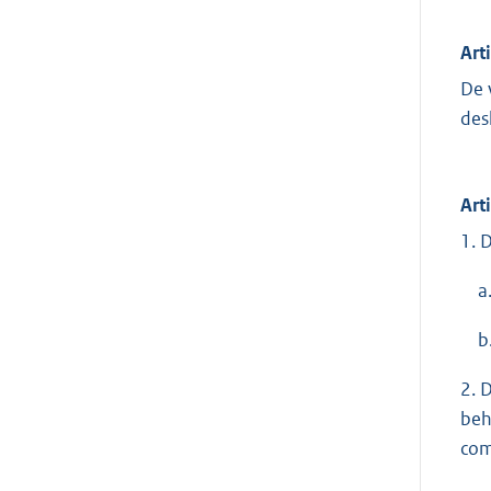
Art
De 
des
Art
1. 
a. 
b. 
2. 
beh
com