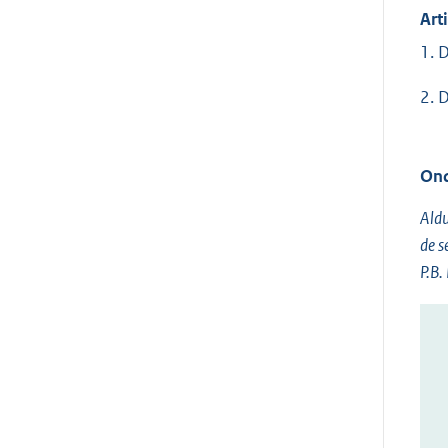
Art
1. 
2. 
Ond
Aldu
de 
P.B