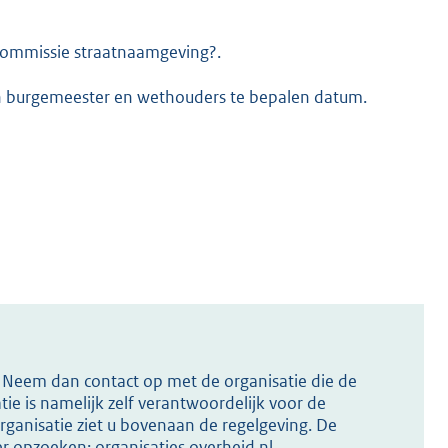
commissie straatnaamgeving?.
van burgemeester en wethouders te bepalen datum.
,
s? Neem dan contact op met de organisatie die de
ie is namelijk zelf verantwoordelijk voor de
ganisatie ziet u bovenaan de regelgeving. De
ier opzoeken:
organisaties.overheid.nl
.