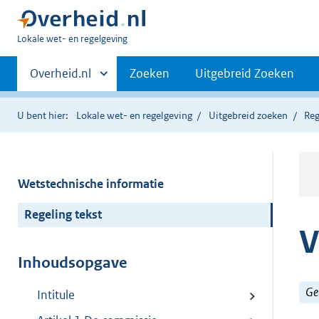
U
Lokale wet- en regelgeving
bent
Primaire
hier:
Andere
Overheid.nl
Zoeken
Uitgebreid Zoeken
sites
navigatie
binnen
U bent hier:
Lokale wet- en regelgeving
Uitgebreid zoeken
Reg
Wetstechnische informatie
Regeling tekst
V
Inhoudsopgave
Ge
Intitule