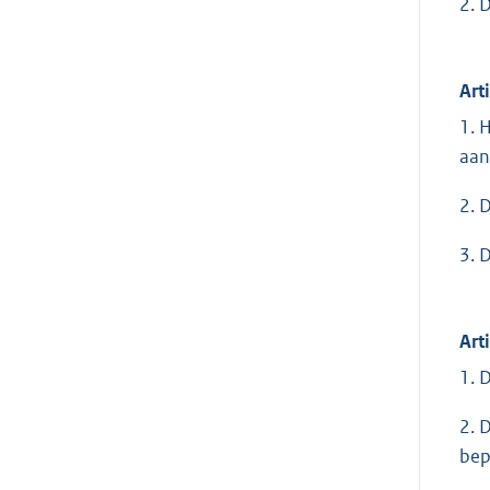
2. 
Art
1. 
aan
2. 
3. 
Art
1. 
2. 
bep