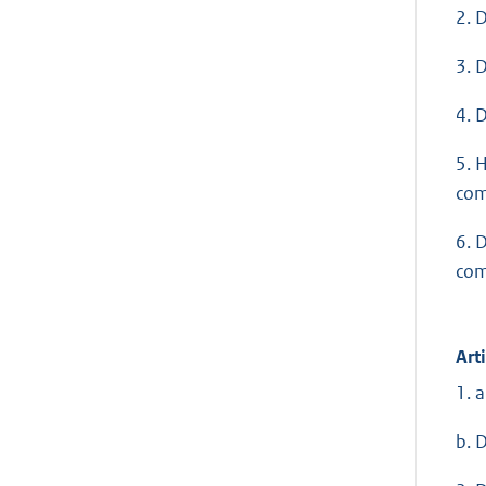
2. 
3. 
4. 
5. 
com
6. 
com
Art
1. 
b. 