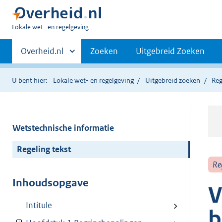
U
Lokale wet- en regelgeving
bent
Primaire
hier:
Andere
Overheid.nl
Zoeken
Uitgebreid Zoeken
sites
navigatie
binnen
U bent hier:
Lokale wet- en regelgeving
Uitgebreid zoeken
Reg
Wetstechnische informatie
Regeling tekst
Re
Inhoudsopgave
V
Intitule
b