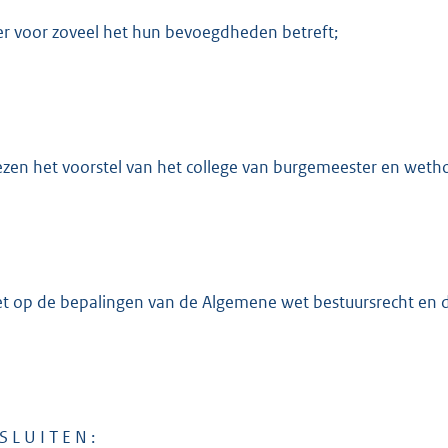
er voor zoveel het hun bevoegdheden betreft;
ezen het voorstel van het college van burgemeester en wetho
et op de bepalingen van de Algemene wet bestuursrecht en
S L U I T E N :