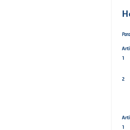
H
Par
Art
1
2
Art
1