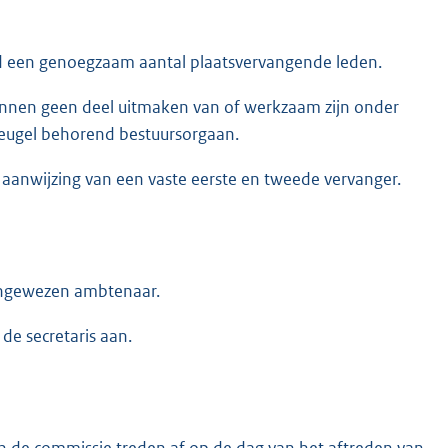
 een genoegzaam aantal plaatsvervangende leden.
unnen geen deel uitmaken van of werkzaam zijn onder
eugel behorend bestuursorgaan.
 aanwijzing van een vaste eerste en tweede vervanger.
aangewezen ambtenaar.
de secretaris aan.
an de commissie treden af op de dag van het aftreden van