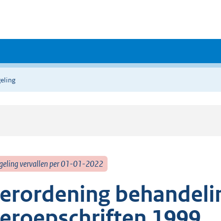
eling
geling vervallen per 01-01-2022
erordening behandeli
eroepschriften 1999