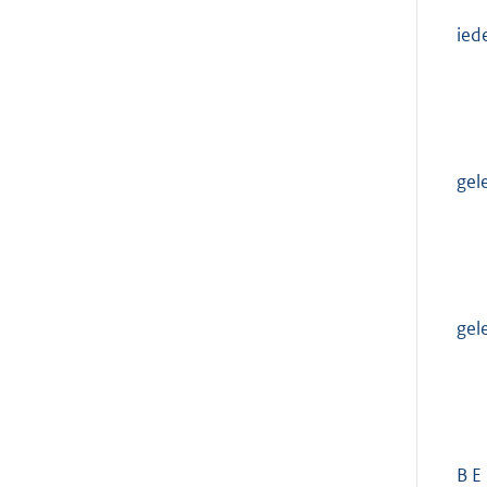
ied
gel
gel
B E 