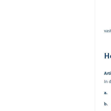
vas
H
Arti
In 
a.
b.