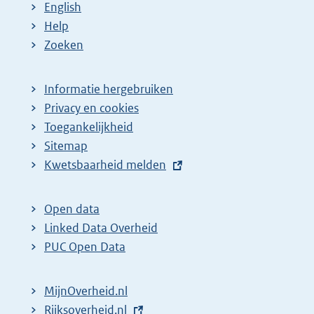
English
Help
Zoeken
Informatie hergebruiken
Privacy en cookies
Toegankelijkheid
Sitemap
E
Kwetsbaarheid melden
x
t
Open data
e
Linked Data Overheid
r
PUC Open Data
n
e
MijnOverheid.nl
l
E
Rijksoverheid.nl