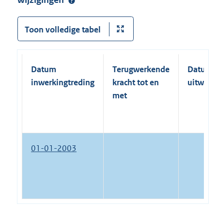
wijzigingen
Toon volledige tabel
Datum
Terugwerkende
Datum
inwerkingtreding
kracht tot en
uitwerk
met
01-01-2003