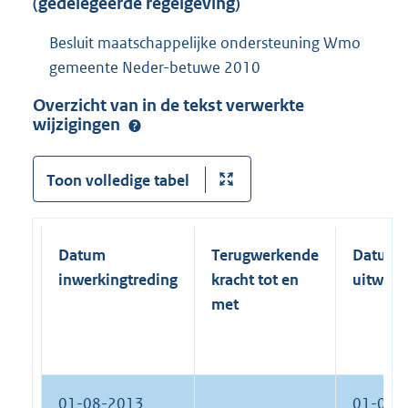
(gedelegeerde regelgeving)
Besluit maatschappelijke ondersteuning Wmo
gemeente Neder-betuwe 2010
Overzicht van in de tekst verwerkte
wijzigingen
Toon volledige tabel
Datum
Terugwerkende
Datum
inwerkingtreding
kracht tot en
uitwerk
met
01-08-2013
01-08-