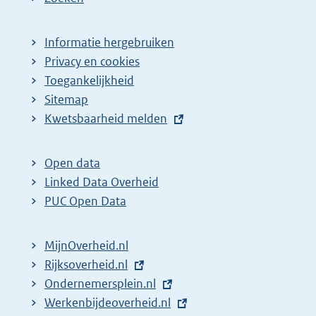
Informatie hergebruiken
Privacy en cookies
Toegankelijkheid
Sitemap
E
Kwetsbaarheid melden
x
t
Open data
e
Linked Data Overheid
r
PUC Open Data
n
e
MijnOverheid.nl
l
E
Rijksoverheid.nl
i
x
E
Ondernemersplein.nl
n
t
x
E
Werkenbijdeoverheid.nl
k