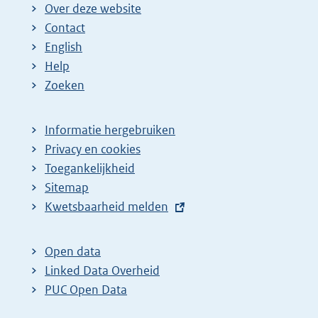
Over deze website
Contact
English
Help
Zoeken
Informatie hergebruiken
Privacy en cookies
Toegankelijkheid
Sitemap
E
Kwetsbaarheid melden
x
t
Open data
e
Linked Data Overheid
r
PUC Open Data
n