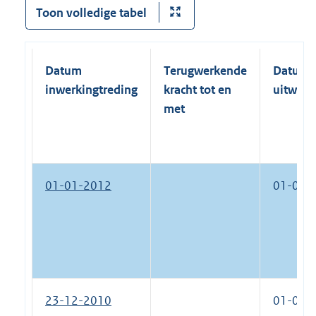
Toon volledige tabel
Datum
Terugwerkende
Datum
inwerkingtreding
kracht tot en
uitwerk
met
01-01-2012
01-01-
23-12-2010
01-01-