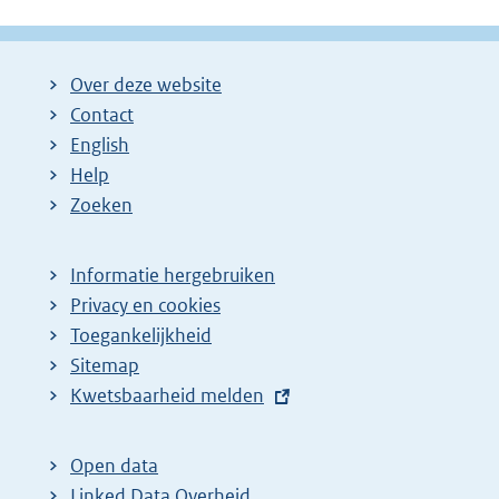
Over deze website
Contact
English
Help
Zoeken
Informatie hergebruiken
Privacy en cookies
Toegankelijkheid
Sitemap
E
Kwetsbaarheid melden
x
t
Open data
e
Linked Data Overheid