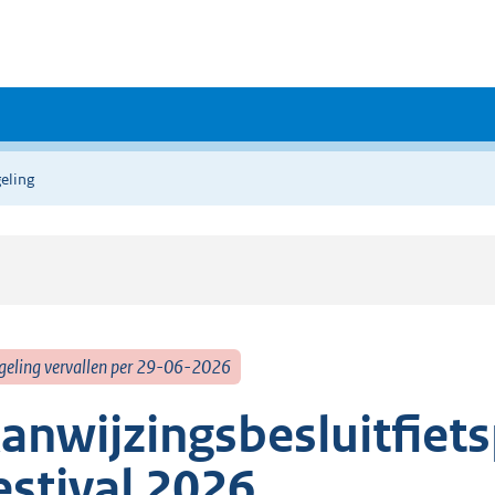
eling
geling vervallen per 29-06-2026
anwijzingsbesluitfiet
estival 2026