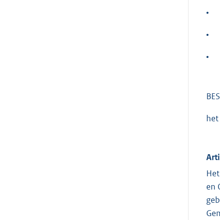
•
•
•
BES
het
Art
Het
en 
geb
Gem