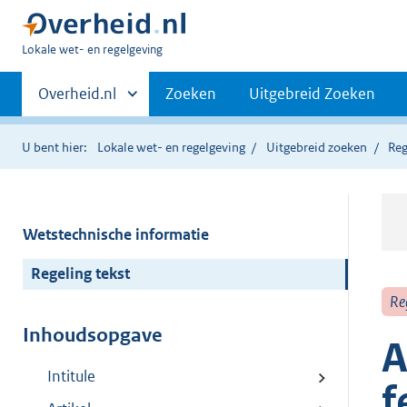
U
Lokale wet- en regelgeving
bent
Primaire
hier:
Andere
Overheid.nl
Zoeken
Uitgebreid Zoeken
sites
navigatie
binnen
U bent hier:
Lokale wet- en regelgeving
Uitgebreid zoeken
Reg
Wetstechnische informatie
Regeling tekst
Re
Inhoudsopgave
A
Intitule
f