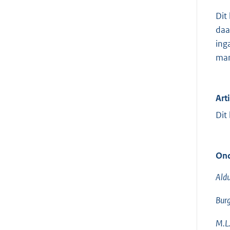
Dit
daa
ing
man
Art
Dit
Ond
Aldu
Burg
M.L.